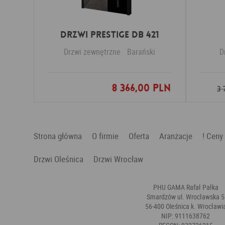
Drzwi PRESTIGE DB 421
Drzwi zewnętrzne
Barański
D
8 366,00 PLN
Dodaj do ulubionych
3 
Strona główna
O firmie
Oferta
Aranżacje
! Ceny
Drzwi Oleśnica
Drzwi Wrocław
PHU GAMA Rafał Pałka
Smardzów ul. Wrocławska 5
56-400 Oleśnica k. Wrocławi
NIP: 9111638762