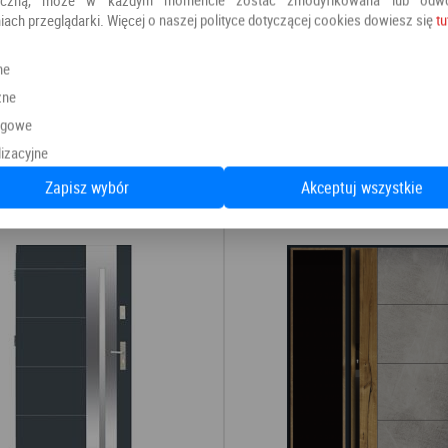
będą także nieszablonową prop
iach przeglądarki. Więcej o naszej polityce dotyczącej cookies dowiesz się
tu
czegoś wyjątkowego.
ne
Kategoria:
Drzwi zewnętrzne
zne
Producent:
DOOR'SY
ngowe
izacyjne
Zapisz wybór
Akceptuj wszystkie
Polecamy również