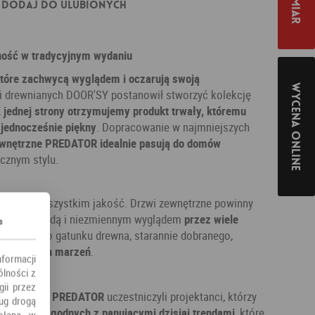
Dodaj do ulubionych
ność w tradycyjnym wydaniu
które zachwycą wyglądem i oczarują swoją
Wycena online
i drewnianych DOOR'SY postanowił stworzyć kolekcję
 jednej strony otrzymujemy produkt trwały, któremu
y
jednocześnie piękny
. Dopracowanie w najmniejszych
ewnętrzne PREDATOR idealnie pasują do domów
cznym stylu.
o przede wszystkim jakość. Drzwi zewnętrzne powinny
yć swoją wygodą i niezmiennym wyglądem
przez wiele
s
oskonałego gatunku drewna, starannie dobranego,
wi naszych marzeń
.
nformacji
ólności z
ii przez
rewnianych PREDATOR
uczestniczyli projektanci, którzy
ług drogą
nie drzwi zgodnych z panującymi dzisiaj trendami
, które
ołana w