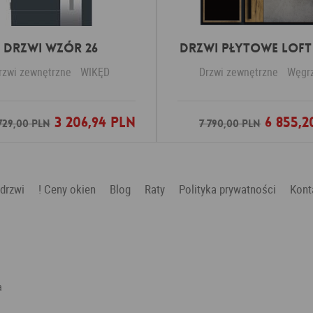
Drzwi Wzór 26
DRZWI PŁYTOWE LOFT 
rzwi zewnętrzne
WIKĘD
Drzwi zewnętrzne
Węgr
3 206,94 PLN
6 855,2
Dodaj do ulubionych
Dodaj do ulubio
729,00 PLN
7 790,00 PLN
 drzwi
! Ceny okien
Blog
Raty
Polityka prywatności
Kont
a