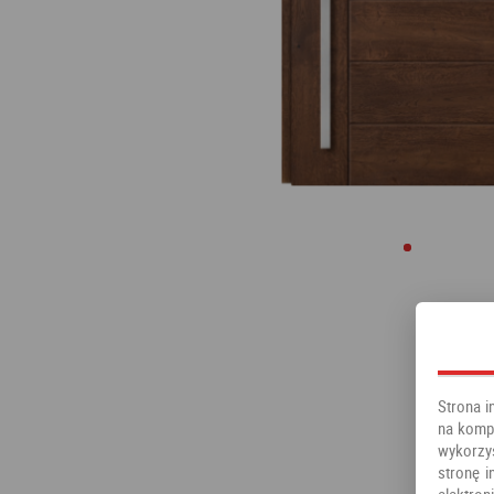
Strona i
na kompu
wykorzy
stronę i
elektr