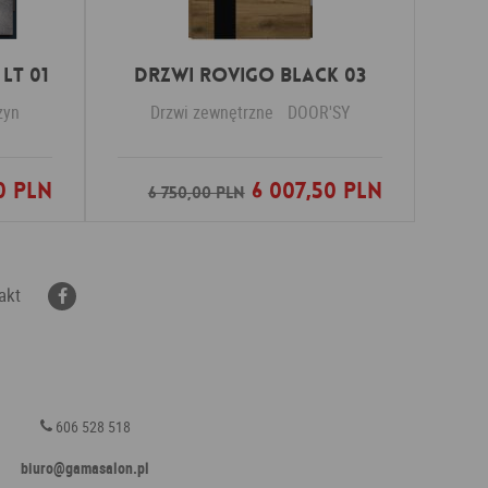
LT 01
DRZWI ROVIGO BLACK 03
zyn
Drzwi zewnętrzne
DOOR'SY
0 PLN
6 007,50 PLN
nych
Dodaj do ulubionych
6 750,00 PLN
akt
606 528 518
biuro@gamasalon.pl