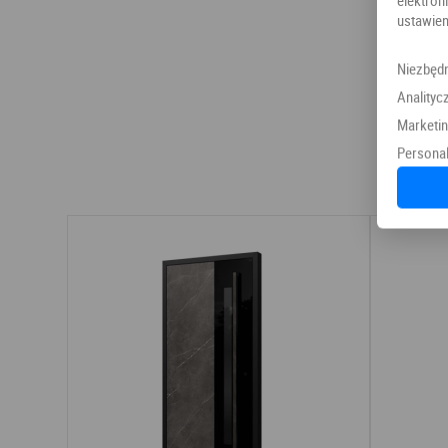
ustawien
Niezbęd
Analityc
Marketi
Personal