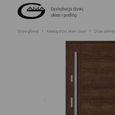
Dystrybucja drzwi,
okien i podłóg
Strona główna
Katalog drzwi, okien i bram
Drzwi zewnęt