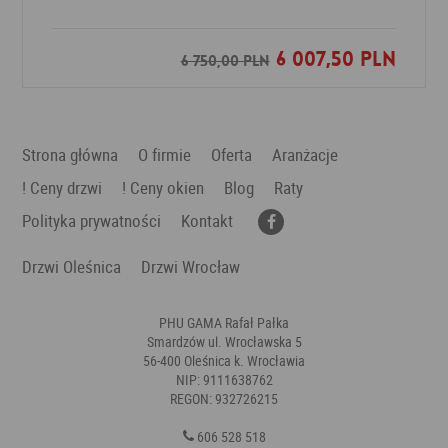
6 007,50 PLN
Dodaj do ulubionych
6 750,00 PLN
Strona główna
O firmie
Oferta
Aranżacje
! Ceny drzwi
! Ceny okien
Blog
Raty
Polityka prywatności
Kontakt
Drzwi Oleśnica
Drzwi Wrocław
PHU GAMA Rafał Pałka
Smardzów ul. Wrocławska 5
56-400 Oleśnica k. Wrocławia
NIP: 9111638762
REGON: 932726215
606 528 518