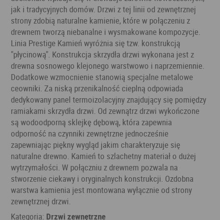
jak i tradycyjnych domów. Drzwi z tej linii od zewnętrznej
strony zdobią naturalne kamienie, które w połączeniu z
drewnem tworzą niebanalne i wysmakowane kompozycje.
Linia Prestige Kamień wyróżnia się tzw. konstrukcją
"płycinową". Konstrukcja skrzydła drzwi wykonana jest z
drewna sosnowego klejonego warstwowo i naprzemiennie.
Dodatkowe wzmocnienie stanowią specjalne metalowe
ceowniki. Za niską przenikalność cieplną odpowiada
dedykowany panel termoizolacyjny znajdujący się pomiędzy
ramiakami skrzydła drzwi. Od zewnątrz drzwi wykończone
są wodoodporną sklejkę dębową, która zapewnia
odporność na czynniki zewnętrzne jednocześnie
zapewniając piękny wygląd jakim charakteryzuje się
naturalne drewno. Kamień to szlachetny materiał o dużej
wytrzymałości. W połączniu z drewnem pozwala na
stworzenie ciekawy i oryginalnych konstrukcji. Ozdobna
warstwa kamienia jest montowana wyłącznie od strony
zewnętrznej drzwi.
Kategoria:
Drzwi zewnętrzne