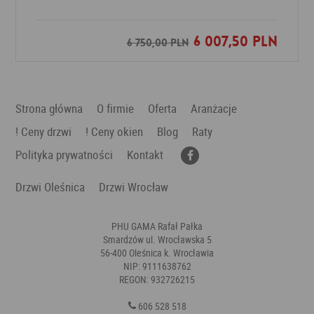
6 007,50 PLN
Dodaj do ulubionych
6 750,00 PLN
Strona główna
O firmie
Oferta
Aranżacje
! Ceny drzwi
! Ceny okien
Blog
Raty
Polityka prywatności
Kontakt
Drzwi Oleśnica
Drzwi Wrocław
PHU GAMA Rafał Pałka
Smardzów ul. Wrocławska 5
56-400 Oleśnica k. Wrocławia
NIP: 9111638762
REGON: 932726215
606 528 518