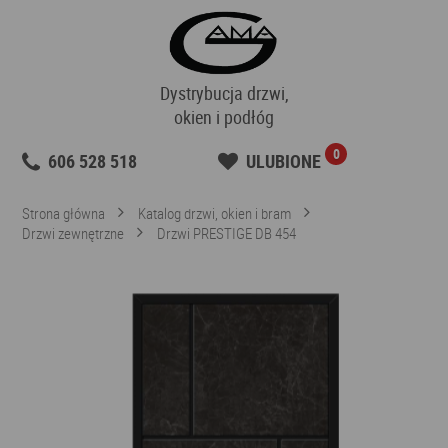
Dystrybucja drzwi,
okien i podłóg
0
606 528 518
ULUBIONE
Strona główna
Katalog drzwi, okien i bram
Drzwi zewnętrzne
Drzwi PRESTIGE DB 454