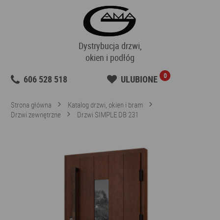
Dystrybucja drzwi,
okien i podłóg
0
606 528 518
ULUBIONE
Strona główna
Katalog drzwi, okien i bram
Drzwi zewnętrzne
Drzwi SIMPLE DB 231