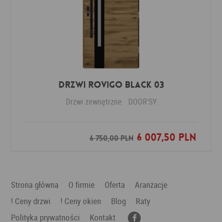
DRZWI ROVIGO BLACK 03
Drzwi zewnętrzne
DOOR'SY
6 007,50 PLN
Dodaj do ulubionych
6 750,00 PLN
Strona główna
O firmie
Oferta
Aranżacje
! Ceny drzwi
! Ceny okien
Blog
Raty
Polityka prywatności
Kontakt