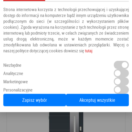
Strona internetowa korzysta z technologii przechowującej i uzyskującej
dostęp do informacji na komputerze bądź innym urządzeniu użytkownika
podłączonym do sieci (w szczególności z wykorzystaniem plików
cookies). Zgoda wyrażona na korzystanie z tych technologii przez stronę
internetową lub podmioty trzecie, w celach związanych ze świadczeniem
usług drogą elektroniczną, może w każdym momencie zostać
zmodyfikowana lub odwołana w ustawieniach przeglądarki. Więcej o
naszej polityce dotyczącej cookies dowiesz się
tutaj
Drzwi PRESTIGE DB 421
Niezbędne
Drzwi zewnętrzne
Barański
Analityczne
Marketingowe
Personalizacyjne
8 366,00 PLN
Dodaj do ulubionych
Zapisz wybór
Akceptuj wszystkie