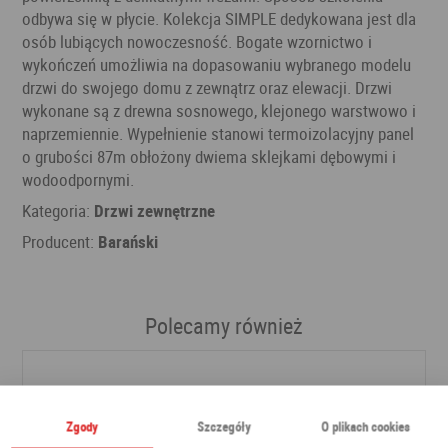
odbywa się w płycie. Kolekcja SIMPLE dedykowana jest dla
osób lubiących nowoczesność. Bogate wzornictwo i
wykończeń umożliwia na dopasowaniu wybranego modelu
drzwi do swojego domu z zewnątrz oraz elewacji. Drzwi
wykonane są z drewna sosnowego, klejonego warstwowo i
naprzemiennie. Wypełnienie stanowi termoizolacyjny panel
o grubości 87m obłożony dwiema sklejkami dębowymi i
wodoodpornymi.
Kategoria:
Drzwi zewnętrzne
Producent:
Barański
Polecamy również
Zgody
Szczegóły
O plikach cookies