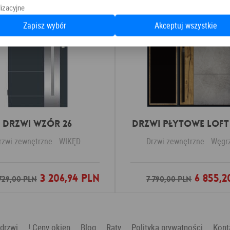
izacyjne
Zapisz wybór
Akceptuj wszystkie
Drzwi Wzór 26
DRZWI PŁYTOWE LOFT 
rzwi zewnętrzne
WIKĘD
Drzwi zewnętrzne
Węgr
3 206,94 PLN
6 855,2
Dodaj do ulubionych
Dodaj do ulubio
729,00 PLN
7 790,00 PLN
 drzwi
! Ceny okien
Blog
Raty
Polityka prywatności
Kont