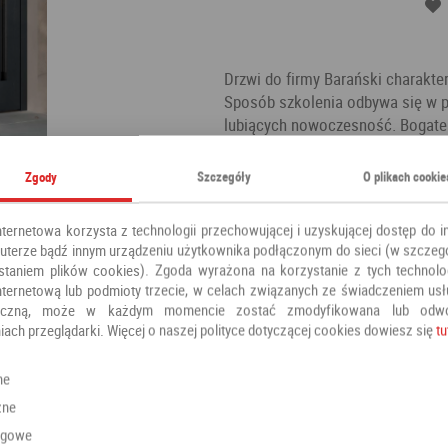
Drzwi do firmy Barański charakter
Sposób szkolenia odbywa się w p
lubiących nowoczesność. Bogate
wybranego modelu drzwi do swoje
drewna sosnowego, klejonego wa
Zgody
Szczegóły
O plikach cookie
termoizolacyjny panel o grubośc
wodoodpornymi.
nternetowa korzysta z technologii przechowującej i uzyskującej dostęp do i
Kategoria:
Drzwi zewnętrzne
terze bądź innym urządzeniu użytkownika podłączonym do sieci (w szczeg
staniem plików cookies). Zgoda wyrażona na korzystanie z tych technolog
Producent:
Barański
nternetową lub podmioty trzecie, w celach związanych ze świadczeniem us
oniczną, może w każdym momencie zostać zmodyfikowana lub odw
iach przeglądarki. Więcej o naszej polityce dotyczącej cookies dowiesz się
tu
Polecamy również
ne
zne
ngowe