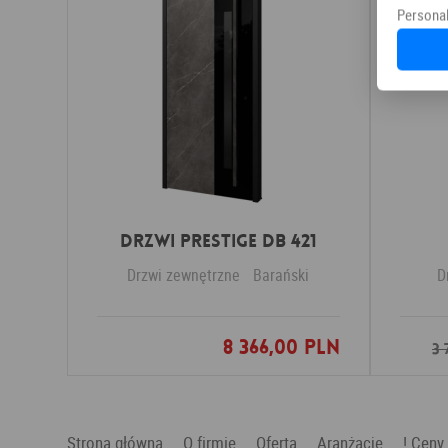
Personal
Drzwi PRESTIGE DB 421
Drzwi zewnętrzne
Barański
D
8 366,00 PLN
Dodaj do ulubionych
3 
Strona główna
O firmie
Oferta
Aranżacje
! Ceny