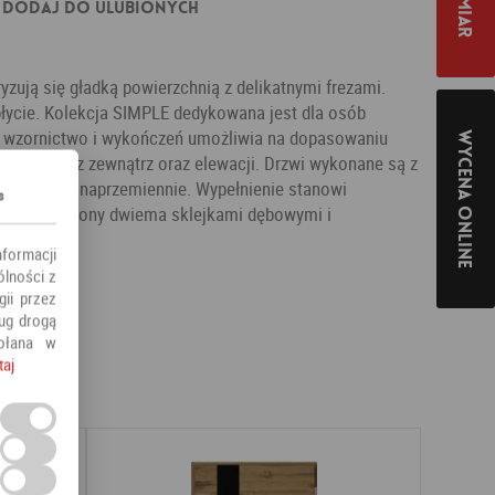
Dodaj do ulubionych
yzują się gładką powierzchnią z delikatnymi frezami.
łycie. Kolekcja SIMPLE dedykowana jest dla osób
 wzornictwo i wykończeń umożliwia na dopasowaniu
Wycena online
go domu z zewnątrz oraz elewacji. Drzwi wykonane są z
rstwowo i naprzemiennie. Wypełnienie stanowi
s
i 87m obłożony dwiema sklejkami dębowymi i
nformacji
ólności z
ii przez
ług drogą
ołana w
taj