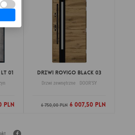
LT 01
DRZWI ROVIGO BLACK 03
zyn
Drzwi zewnętrzne
DOOR'SY
0 PLN
6 007,50 PLN
nych
Dodaj do ulubionych
6 750,00 PLN
akt