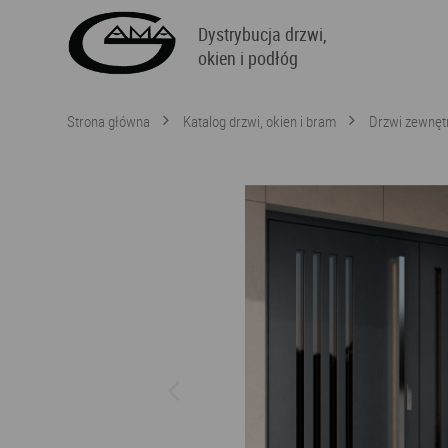
Dystrybucja drzwi,
okien i podłóg
Strona główna
Katalog drzwi, okien i bram
Drzwi zewnęt