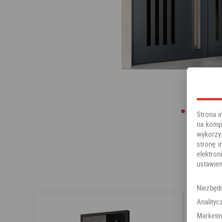
Strona i
na kompu
wykorzy
stronę i
elektr
ustawien
Niezbęd
Analityc
Marketi