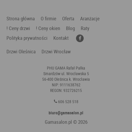
Strona główna
O firmie
Oferta
Aranżacje
! Ceny drzwi
! Ceny okien
Blog
Raty
Polityka prywatności
Kontakt
Drzwi Oleśnica
Drzwi Wrocław
PHU GAMA Rafał Pałka
Smardzów ul. Wrocławska 5
56-400 Oleśnica k. Wrocławia
NIP: 9111638762
REGON: 932726215
606 528 518
biuro@gamasalon.pl
Gamasalon.pl
© 2026