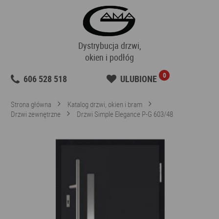
Dystrybucja drzwi,
okien i podłóg
0
606 528 518
ULUBIONE
Strona główna
Katalog drzwi, okien i bram
Drzwi zewnętrzne
Drzwi Simple Elegance P-G 603/48