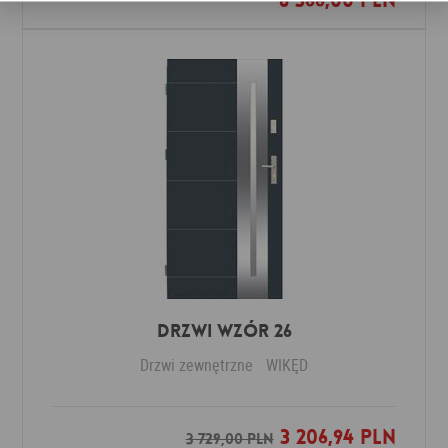
8 366,00 PLN
Drzwi Wzór 26
Drzwi zewnętrzne
WIKĘD
3 206,94 PLN
Dodaj do ulubionych
3 729,00 PLN