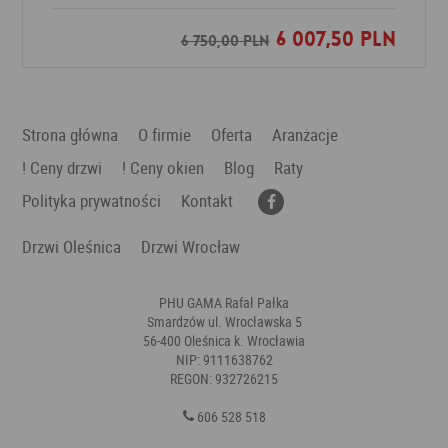
6 007,50 PLN
Dodaj do ulubionych
6 750,00 PLN
Strona główna
O firmie
Oferta
Aranżacje
! Ceny drzwi
! Ceny okien
Blog
Raty
Polityka prywatności
Kontakt
Drzwi Oleśnica
Drzwi Wrocław
PHU GAMA Rafał Pałka
Smardzów ul. Wrocławska 5
56-400 Oleśnica k. Wrocławia
NIP: 9111638762
REGON: 932726215
606 528 518