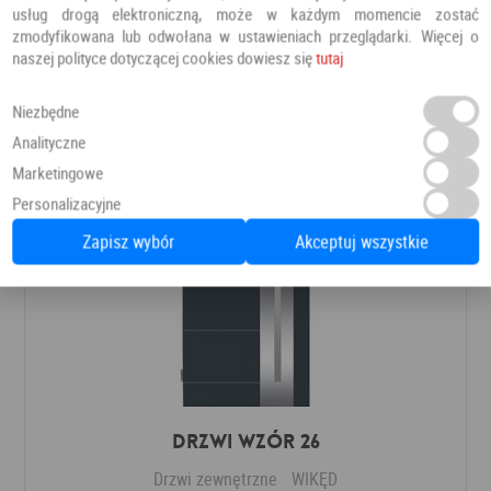
Drzwi zewnętrzne
Barański
usług drogą elektroniczną, może w każdym momencie zostać
zmodyfikowana lub odwołana w ustawieniach przeglądarki. Więcej o
naszej polityce dotyczącej cookies dowiesz się
tutaj
8 366,00 PLN
Dodaj do ulubionych
Niezbędne
Analityczne
Marketingowe
Personalizacyjne
Zapisz wybór
Akceptuj wszystkie
Drzwi Wzór 26
Drzwi zewnętrzne
WIKĘD