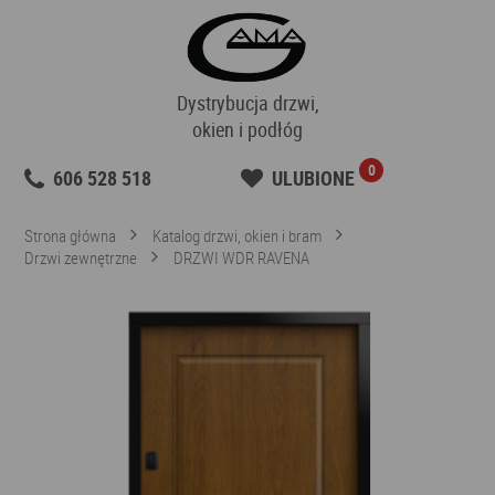
Dystrybucja drzwi,
okien i podłóg
0
606 528 518
ULUBIONE
Strona główna
Katalog drzwi, okien i bram
Drzwi zewnętrzne
DRZWI WDR RAVENA