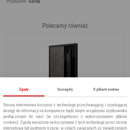
Producent:
Gerda
Polecamy również
Zgody
Szczegóły
O plikach cookies
Strona internetowa korzysta z technologii przechowującej i uzyskującej
dostęp do informacji na komputerze bądź innym urządzeniu użytkownika
podłączonym do sieci (w szczególności z wykorzystaniem plików
Drzwi PRESTIGE DB 421
cookies). Zgoda wyrażona na korzystanie z tych technologii przez stronę
internetową lub podmioty trzecie, w celach związanych ze świadczeniem