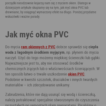
porządki nieodzownie kojarzą nam się z myciem okien. Dlatego w
dzisiejszym artykule skupiamy się na tym, jak myć okna PVC lub
drewniane, by osiągnąć wymarzony efekt na długo. Poniżej przydatne
wskazówki i ważne porady.
Jak myć okna PVC
Do mycia
ram okiennych z PVC
dobrze sprawdzi się
ciepła
woda z łagodnym środkiem myjącym
, np. płynem do mycia
naczyń. Użyć do tego możemy miękkiej ściereczki lub gąbki.
Najważniejsze jest to, aby nie stosować środków
chemicznych żrących lub o właściwościach ścierających. W
ten sposób łatwo o trwałe uszkodzenie
okien PVC
.
Podobnie w kwestii szczotek, druciaków i innych twardych
materiałów – ich zdecydowanie unikamy.
Zabrudzenia, które nie dają usunąć się wodą i ściereczką,
należy potraktować specjalnie stworzonymi do czyszczenia
pozostałych po remontach plam preparatami. Pisaliśmy o