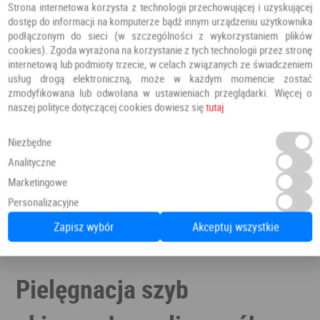
Strona internetowa korzysta z technologii przechowującej i uzyskującej
zachować ostrożność.
dostęp do informacji na komputerze bądź innym urządzeniu użytkownika
podłączonym do sieci (w szczególności z wykorzystaniem plików
Okna drewniane
choć są mniej podatne na zbieranie kurzu
cookies). Zgoda wyrażona na korzystanie z tych technologii przez stronę
od okien PVC i rzadziej wymagają przecierania, to dużo
internetową lub podmioty trzecie, w celach związanych ze świadczeniem
więcej uwagi należy poświęcić ich konserwacji. Przede
usług drogą elektroniczną, może w każdym momencie zostać
wszystkim
na bieżąco należy kontrolować stan powłoki
zmodyfikowana lub odwołana w ustawieniach przeglądarki. Więcej o
lakierniczej
. W ten sposób zachowamy naturalnie piękny
naszej polityce dotyczącej cookies dowiesz się
tutaj
wygląd okien drewnianych na wiele kolejnych lat. Po
dokładnym umyciu okien drewnianych pamiętajmy o
Niezbędne
konserwacji drewna przeznaczonymi do tego preparatami,
Analityczne
np. mleczkiem lub pastą.
Marketingowe
Warto wiedzieć, że mycie okien warto rozpocząć od mycia
Personalizacyjne
ram okiennych, ponieważ ich czyszczenie często prowadzi
Zapisz wybór
Akceptuj wszystkie
do dodatkowych zabrudzeń szyb.
Pielęgnacja szyb