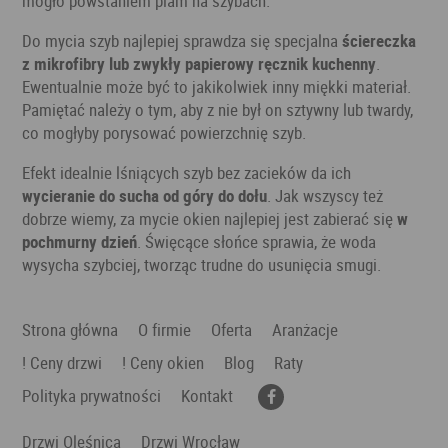
mogło powstaniem plam na szybach.
Do mycia szyb najlepiej sprawdza się specjalna
ściereczka
z mikrofibry lub zwykły papierowy ręcznik kuchenny
.
Ewentualnie może być to jakikolwiek inny miękki materiał.
Pamiętać należy o tym, aby z nie był on sztywny lub twardy,
co mogłyby porysować powierzchnię szyb.
Efekt idealnie lśniących szyb bez zacieków da ich
wycieranie do sucha od góry do dołu
. Jak wszyscy też
dobrze wiemy, za mycie okien najlepiej jest zabierać się
w
pochmurny dzień
. Święcące słońce sprawia, że woda
wysycha szybciej, tworząc trudne do usunięcia smugi.
Strona główna
O firmie
Oferta
Aranżacje
! Ceny drzwi
! Ceny okien
Blog
Raty
Polityka prywatności
Kontakt
Drzwi Oleśnica
Drzwi Wrocław