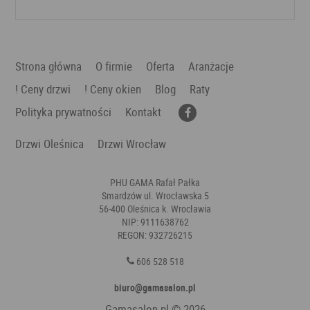
Strona główna
O firmie
Oferta
Aranżacje
! Ceny drzwi
! Ceny okien
Blog
Raty
Polityka prywatności
Kontakt
Drzwi Oleśnica
Drzwi Wrocław
PHU GAMA Rafał Pałka
Smardzów ul. Wrocławska 5
56-400 Oleśnica k. Wrocławia
NIP: 9111638762
REGON: 932726215
606 528 518
biuro@gamasalon.pl
Gamasalon.pl
© 2026