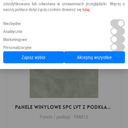
zmodyfikowana lub odwołana w ustawieniach przeglądarki. Więcej o
naszej polityce dotyczącej cookies dowiesz się
tutaj
Polecamy również
Niezbędne
Analityczne
Marketingowe
Personalizacyjne
Zapisz wybór
Akceptuj wszystkie
Panele winylowe SPC LVT z podkładem Soft Sage Klasa 33 6 mm
Panele / podłogi
PANELE