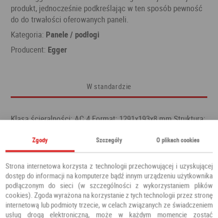
produkt, jednocześnie podkreślając w ten sposób pewność
do do trwałości oferowanych paneli.
Kategoria:
Panele / podłogi
Producent:
Egger
W standardzie
Klasa ścieralności: AC 4 Format: 1291x193x8 mm Struktura:
RUSTIC - efekt szczotkowanego drewna
Zgody
Szczegóły
O plikach cookies
Wysoka odporność na ścieranie (klasa AC4). Dzięki
niebanalnej strukturze uzyskany został efekt
Strona internetowa korzysta z technologii przechowującej i uzyskującej
szczotkowanego drewna, niezwykle popularny w
dostęp do informacji na komputerze bądź innym urządzeniu użytkownika
pomieszczeniach rustykalnych oraz vintage. Podłogi
podłączonym do sieci (w szczególności z wykorzystaniem plików
pochodzą z kolekcji Classic. Ich wymiary to 1291 x 193 x 8
cookies). Zgoda wyrażona na korzystanie z tych technologii przez stronę
mm.
internetową lub podmioty trzecie, w celach związanych ze świadczeniem
usług drogą elektroniczną, może w każdym momencie zostać