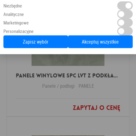
Niezbędne
Analityczne
Marketingowe
Personalizacyjne
Zapisz wybór
Akceptuj wszystkie
Panele winylowe SPC LVT z podkładem Soft Sage Klasa 33 6 mm
Panele / podłogi
PANELE
Zapytaj o cenę
Dodaj do ulubionych