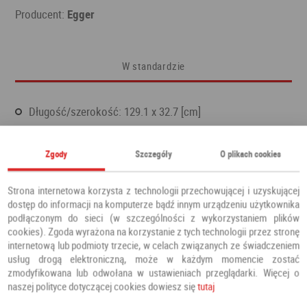
Producent:
Egger
W standardzie
Długość/szerokość: 129.1 x 32.7 [cm]
Wytrzymałość na ścieranie: AC4
Zgody
Szczegóły
O plikach cookies
Grubość desek: 0,8 cm
Możliwość zamontowania wraz z ogrzewaniem
Strona internetowa korzysta z technologii przechowującej i uzyskującej
podłogowym
dostęp do informacji na komputerze bądź innym urządzeniu użytkownika
podłączonym do sieci (w szczególności z wykorzystaniem plików
cookies). Zgoda wyrażona na korzystanie z tych technologii przez stronę
internetową lub podmioty trzecie, w celach związanych ze świadczeniem
Polecamy również
usług drogą elektroniczną, może w każdym momencie zostać
zmodyfikowana lub odwołana w ustawieniach przeglądarki. Więcej o
naszej polityce dotyczącej cookies dowiesz się
tutaj