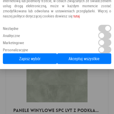
internetową lub podmioty trzecie, w celach związanych ze świadczeniem
Odporność na ścieranie na poziomie AC4
usług drogą elektroniczną, może w każdym momencie zostać
zmodyfikowana lub odwołana w ustawieniach przeglądarki. Więcej o
naszej polityce dotyczącej cookies dowiesz się
tutaj
Polecamy również
Niezbędne
Analityczne
Marketingowe
Personalizacyjne
Zapisz wybór
Akceptuj wszystkie
Panele winylowe SPC LVT z podkładem Soft Sage Klasa 33 6 mm