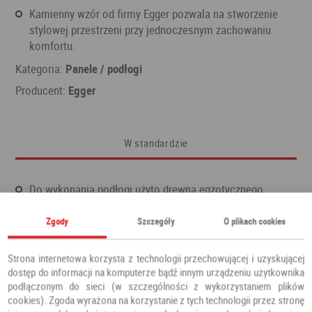
Kamienny wzór od firmy Egger pozwala na stworzenie
stylowej przestrzeni przy jednoczesnym zachowaniu
komfortu.
Kategoria:
Panele / podłogi
Producent:
Egger
W standardzie
Do wykonania podłogi użyto drewna egzotycznego
Kolekcja Aqua - odporna na działanie wilgoci
Zgody
Szczegóły
O plikach cookies
Długość 1291 mm
Pojedynczy panel ma szerokość 327 mm
Strona internetowa korzysta z technologii przechowującej i uzyskującej
dostęp do informacji na komputerze bądź innym urządzeniu użytkownika
Grubość 8 mm
podłączonym do sieci (w szczególności z wykorzystaniem plików
cookies). Zgoda wyrażona na korzystanie z tych technologii przez stronę
Czterostronna fuga