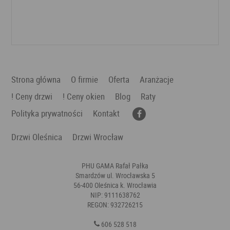
Dodaj do ulubionych
Strona główna
O firmie
Oferta
Aranżacje
! Ceny drzwi
! Ceny okien
Blog
Raty
Polityka prywatności
Kontakt
Drzwi Oleśnica
Drzwi Wrocław
PHU GAMA Rafał Pałka
Smardzów ul. Wrocławska 5
56-400 Oleśnica k. Wrocławia
NIP: 9111638762
REGON: 932726215
606 528 518