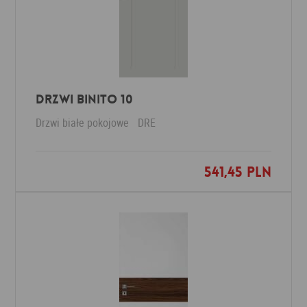
DRZWI BINITO 10
Drzwi białe pokojowe
DRE
541,45 PLN
Dodaj do ulubionych