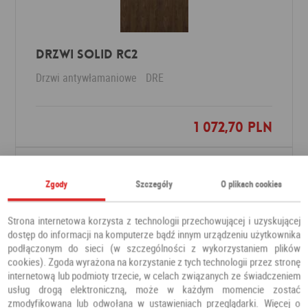
DRZWI SOLID RC2
Drzwi antywłamaniowe
DRE
1 072,70 PLN
Dodaj do ulubionych
Zgody
Szczegóły
O plikach cookies
Strona internetowa korzysta z technologii przechowującej i uzyskującej
dostęp do informacji na komputerze bądź innym urządzeniu użytkownika
podłączonym do sieci (w szczególności z wykorzystaniem plików
cookies). Zgoda wyrażona na korzystanie z tych technologii przez stronę
internetową lub podmioty trzecie, w celach związanych ze świadczeniem
usług drogą elektroniczną, może w każdym momencie zostać
zmodyfikowana lub odwołana w ustawieniach przeglądarki. Więcej o