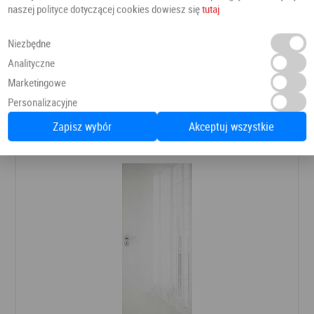
naszej polityce dotyczącej cookies dowiesz się
tutaj
Niezbędne
Drzwi Silia Bulaj stalowy
Analityczne
Drzwi pokojowe
DRE
Marketingowe
Personalizacyjne
1 320,90 PLN
Dodaj do ulubionych
Zapisz wybór
Akceptuj wszystkie