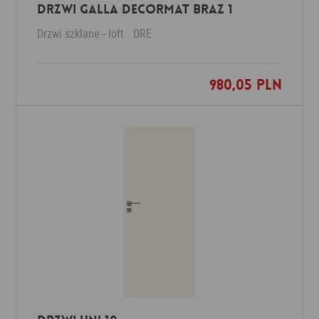
Drzwi Galla decormat braz 1
Drzwi szklane - loft
DRE
980,05 PLN
Dodaj do ulubionych