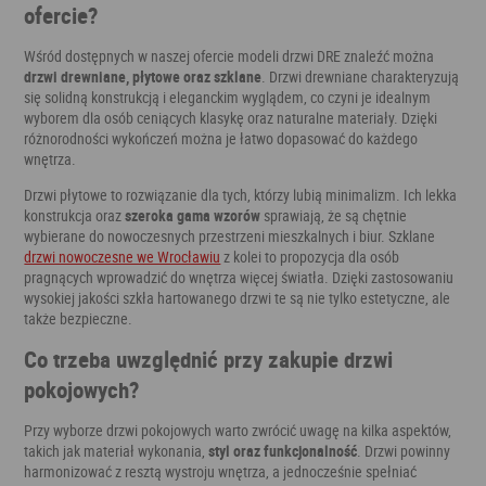
ofercie?
Wśród dostępnych w naszej ofercie modeli drzwi DRE znaleźć można
drzwi drewniane, płytowe oraz szklane
. Drzwi drewniane charakteryzują
się solidną konstrukcją i eleganckim wyglądem, co czyni je idealnym
wyborem dla osób ceniących klasykę oraz naturalne materiały. Dzięki
różnorodności wykończeń można je łatwo dopasować do każdego
wnętrza.
Drzwi płytowe to rozwiązanie dla tych, którzy lubią minimalizm. Ich lekka
konstrukcja oraz
szeroka gama wzorów
sprawiają, że są chętnie
wybierane do nowoczesnych przestrzeni mieszkalnych i biur. Szklane
drzwi nowoczesne we Wrocławiu
z kolei to propozycja dla osób
pragnących wprowadzić do wnętrza więcej światła. Dzięki zastosowaniu
wysokiej jakości szkła hartowanego drzwi te są nie tylko estetyczne, ale
także bezpieczne.
Co trzeba uwzględnić przy zakupie drzwi
pokojowych?
Przy wyborze drzwi pokojowych warto zwrócić uwagę na kilka aspektów,
takich jak materiał wykonania,
styl oraz funkcjonalność
. Drzwi powinny
harmonizować z resztą wystroju wnętrza, a jednocześnie spełniać